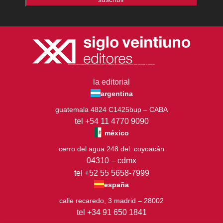
Editorial independiente de pensamiento crítico y ensayos de intervención. Libros para interrogar el presente.
la editorial
argentina
guatemala 4824 C1425bup – CABA
tel +54 11 4770 9090
méxico
cerro del agua 248 del. coyoacán
04310 – cdmx
tel +52 55 5658-7999
españa
calle recaredo, 3 madrid – 28002
tel +34 91 650 1841