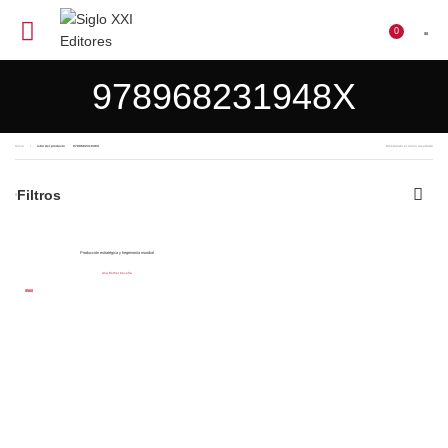
0
$
0
978968231948X
Inicio
isbn del producto
978968231948X
Mostrando el único resultado
Filtros
Producción estratégica y hegemonía mundial
Ana Esther Ceceña
$
560