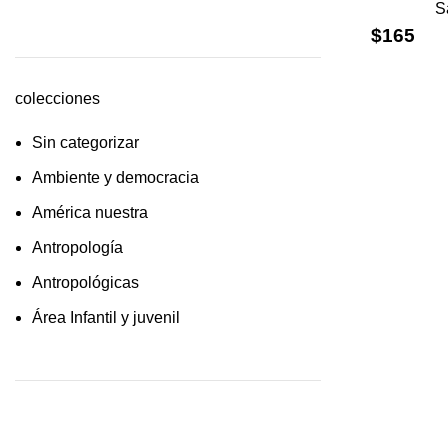
S
cultura /feminismo / filofosofía /
$
165
sociología
Derecho
colecciones
Economía
Sin categorizar
Educaciòn
Ambiente y democracia
Estadística
América nuestra
Feminismo
Antropología
Filosofía social
Antropológicas
Historia
Área Infantil y juvenil
Lingüística
Arquitectura y urbanismo
Literatura infantil
Arte y pensamiento
Medioambiente
Artes
Pensamiento crítico