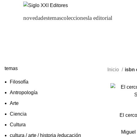
novedades
temas
colecciones
la editorial
temas
Inicio
isbn 
Filosofía
Antropología
Arte
Ciencia
El cerc
Cultura
Miguel
cultura / arte / historia /educación