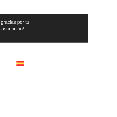
¡gracias por tu
suscripción!
españa
calle recaredo, 3 madrid –
28002
tel +34 91 650 1841