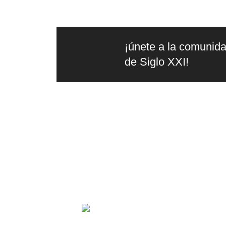
Biblioteca América Latina
Política
Biblioteca aprender a aprender
Psicoanálisis
Biblioteca Básica de Administración
¡únete a la comunid
Psicología
Pública
de Siglo XXI!
Religión
Biblioteca básica de historia
Singular
Biblioteca básica de las metrópolis
Sociología
Biblioteca clásica de siglo veintiuno
Biblioteca Clásica Siglo Veintiuno
la
edit
Biblioteca del Pensamiento Socialista
Editorial independiente de
pensamiento crítico y ensayos de
Biblioteca Eduardo Galeano
intervención. Libros para interrogar
el presente.
Ciencia que ladra...
Ciencia que ladra... Serie Mayor
2024. Siglo XXI Editores Argentina ©️. 
Ciencia y Técnica