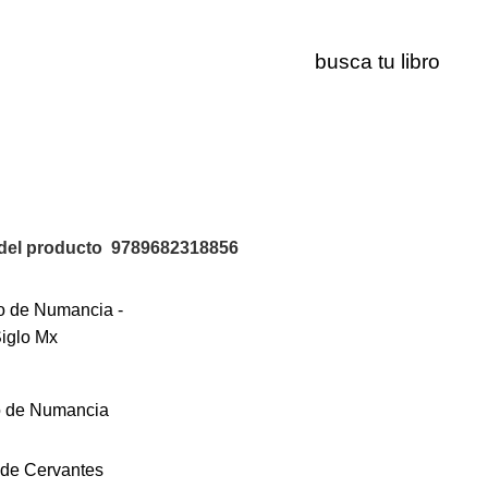
9789682318856
del producto
9789682318856
o de Numancia
 de Cervantes