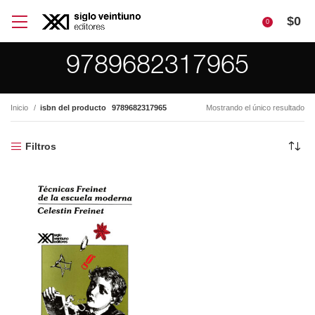
$
0
0
9789682317965
Inicio
isbn del producto
9789682317965
Mostrando el único resultado
Filtros