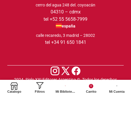
cerro del agua 248 del. coyoacán
04310 – cdmx
tel +52 55 5658-7999
españa
calle recaredo, 3 madrid – 28002
tel +34 91 650 1841
2024. Siglo XXI Editores Argentina ©️. Todos los derechos
reservados
0
Catalogo
Filtros
Mi Biblioteca
Carrito
Mi Cuenta