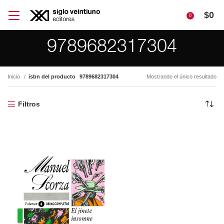
$
0
0
9789682317304
Inicio
isbn del producto
9789682317304
Mostrando el único resultado
Filtros