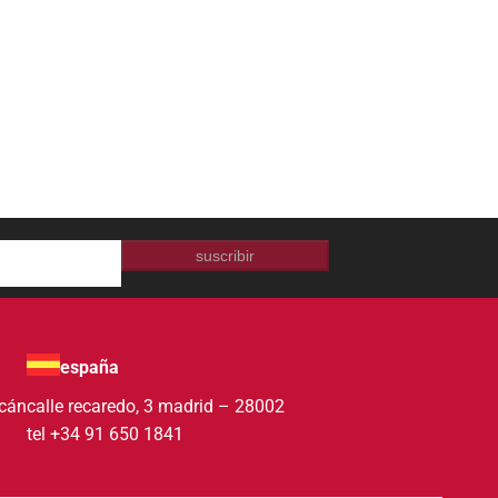
suscribir
españa
acán
calle recaredo, 3 madrid – 28002
tel +34 91 650 1841