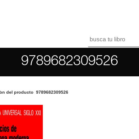
9789682309526
bn del producto
9789682309526