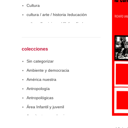
Cultura
cultura / arte / historia /educación
cultura /feminismo / filofosofía /
sociología
Derecho
Economía
colecciones
Educaciòn
Sin categorizar
Estadística
Ambiente y democracia
Feminismo
América nuestra
Filosofía social
Antropología
Historia
Antropológicas
Lingüística
Área Infantil y juvenil
Literatura infantil
Arquitectura y urbanismo
Medioambiente
Arte y pensamiento