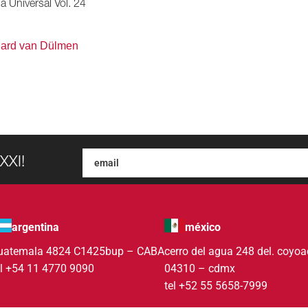
ia Universal Vol. 24
hard van Dülmen
XXI!
argentina
méxico
uatemala 4824 C1425bup – CABA
cerro del agua 248 del. coyo
el +54 11 4770 9090
04310 – cdmx
tel +52 55 5658-7999