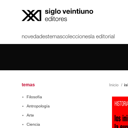
novedades
temas
colecciones
la editorial
temas
Inicio
is
Filosofía
Antropología
Arte
Ciencia