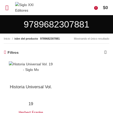
$
0
0
9789682307881
Inicio
isbn del producto
9789682307881
Mostrando el único resultado
Filtros
Historia Universal Vol.
19
Herbert Franke