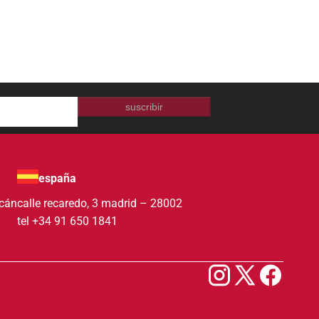
suscribir
españa
acán
calle recaredo, 3 madrid – 28002
tel +34 91 650 1841