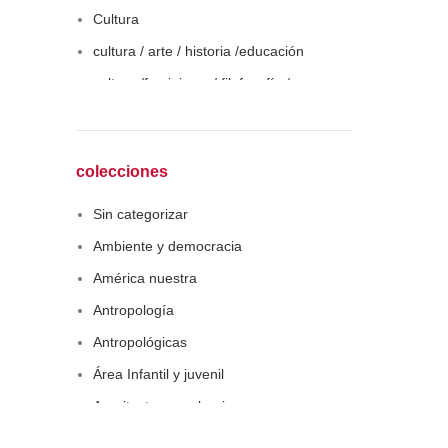
Cultura
cultura / arte / historia /educación
cultura /feminismo / filofosofía /
sociología
Derecho
Economía
colecciones
Educaciòn
Sin categorizar
Estadística
Ambiente y democracia
Feminismo
América nuestra
Filosofía social
Antropología
Historia
Antropológicas
Lingüística
Área Infantil y juvenil
Literatura infantil
Arquitectura y urbanismo
Medioambiente
Arte y pensamiento