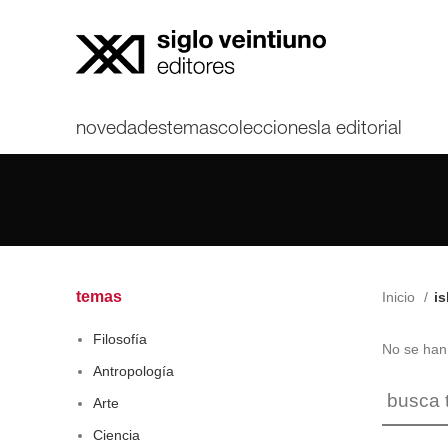
novedades
temas
colecciones
la editorial
temas
Inicio
is
Filosofía
No se han 
Antropología
Arte
Ciencia