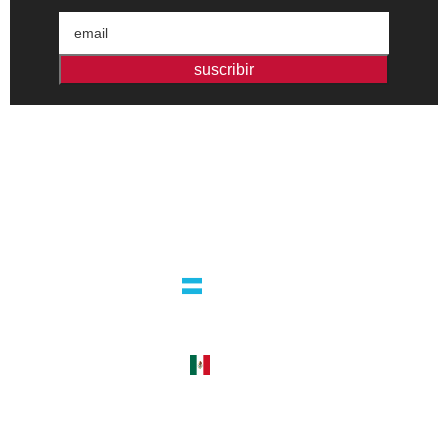
suscribir
Editorial independiente de pensamiento crítico y ensayos de
intervención. Libros para interrogar el presente.
la editorial
argentina
guatemala 4824 C1425bup – CABA
tel +54 11 4770 9090
méxico
cerro del agua 248 del. coyoacán
04310 – cdmx
tel +52 55 5658-7999