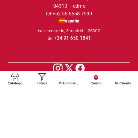
04310 – cdmx
tel +52 55 5658-7999
españa
calle recaredo, 3 madrid – 28002
tel +34 91 650 1841
2024. Siglo XXI Editores Argentina ©️. Todos los derechos
0
Catalogo
Filtros
Mi Biblioteca
Carrito
Mi Cuenta
reservados