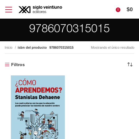
$
0
0
9786070315015
Inicio
isbn del producto
9786070315015
Mostrando el único resultado
Filtros