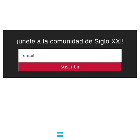
¡únete a la comunidad de Siglo XXI!
suscribir
Editorial independiente de pensamiento crítico y ensayos de
intervención. Libros para interrogar el presente.
la editorial
argentina