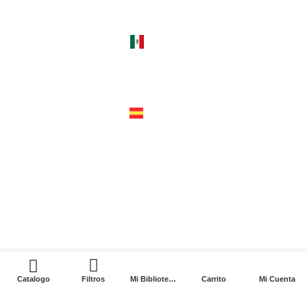
guatemala 4824 C1425bup – CABA
tel +54 11 4770 9090
méxico
cerro del agua 248 del. coyoacán
04310 – cdmx
tel +52 55 5658-7999
españa
calle recaredo, 3 madrid – 28002
tel +34 91 650 1841
2024. Siglo XXI Editores Argentina ©️. Todos los
derechos reservados
0
Catalogo
Filtros
Mi Biblioteca
Carrito
Mi Cuenta