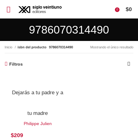
$
0
0
9786070314490
Inicio
isbn del producto
9786070314490
Mostrando el único resultado
Filtros
Dejarás a tu padre y a
tu madre
Philippe Julien
$
209