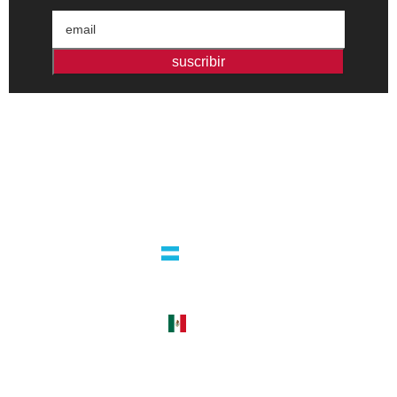
suscribir
Editorial independiente de pensamiento crítico y ensayos de
intervención. Libros para interrogar el presente.
la editorial
argentina
guatemala 4824 C1425bup – CABA
tel +54 11 4770 9090
méxico
cerro del agua 248 del. coyoacán
04310 – cdmx
tel +52 55 5658-7999