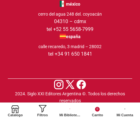
méxico
cerro del agua 248 del. coyoacán
04310 – cdmx
tel +52 55 5658-7999
españa
calle recaredo, 3 madrid – 28002
tel +34 91 650 1841
2024. Siglo XXI Editores Argentina ©️. Todos los derechos
reservados
0
Catalogo
Filtros
Mi Biblioteca
Carrito
Mi Cuenta