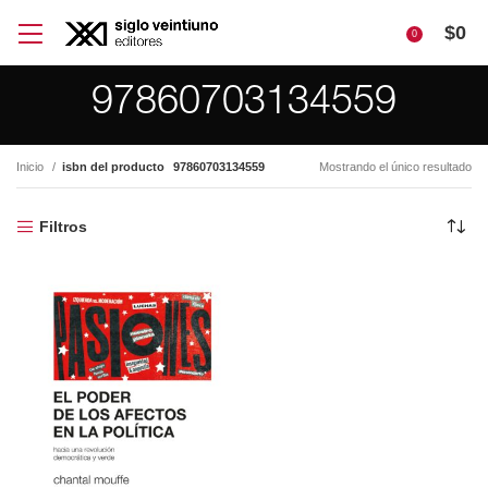
$
0
0
97860703134559
Inicio
isbn del producto
97860703134559
Mostrando el único resultado
Filtros