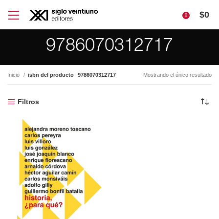
$
0
0
9786070312717
Inicio
isbn del producto
9786070312717
Mostrando el único resultado
Filtros