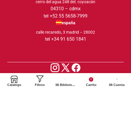
cerro del agua 248 del. coyoacán
04310 – cdmx
tel +52 55 5658-7999
españa
calle recaredo, 3 madrid – 28002
tel +34 91 650 1841
2024. Siglo XXI Editores Argentina ©️. Todos los derechos
0
reservados
Catalogo
Filtros
Mi Biblioteca
Carrito
Mi Cuenta