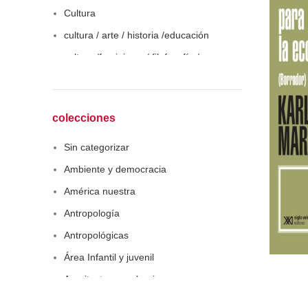
Cultura
cultura / arte / historia /educación
cultura /feminismo / filofosofía /
sociología
Derecho
Economía
colecciones
Educaciòn
Sin categorizar
Estadística
Ambiente y democracia
Feminismo
América nuestra
Filosofía social
Antropología
Historia
Antropológicas
Lingüística
Área Infantil y juvenil
Literatura infantil
Arquitectura y urbanismo
Medioambiente
Arte y pensamiento