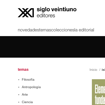
novedades
temas
colecciones
la editorial
temas
Inicio
is
Filosofía
Antropología
Arte
Ciencia