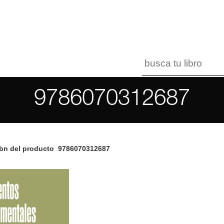
9786070312687
bn del producto
9786070312687