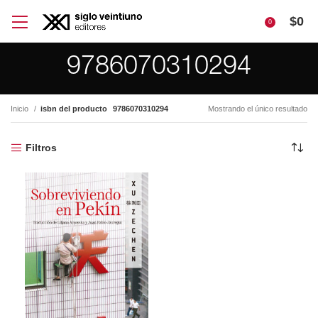
$
0
0
9786070310294
Inicio
isbn del producto
9786070310294
Mostrando el único resultado
Filtros