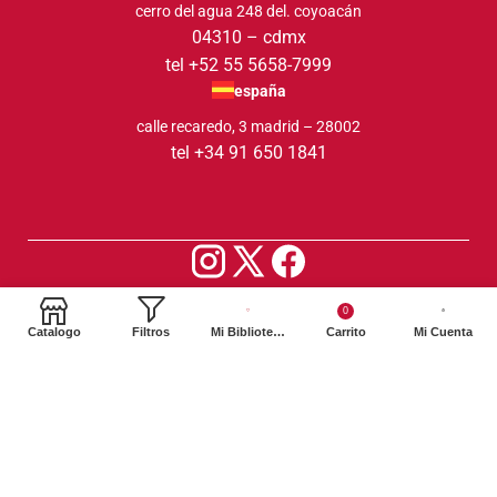
cerro del agua 248 del. coyoacán
04310 – cdmx
tel +52 55 5658-7999
españa
calle recaredo, 3 madrid – 28002
tel +34 91 650 1841
2024. Siglo XXI Editores Argentina ©️. Todos los derechos
0
reservados
Catalogo
Filtros
Mi Biblioteca
Carrito
Mi Cuenta