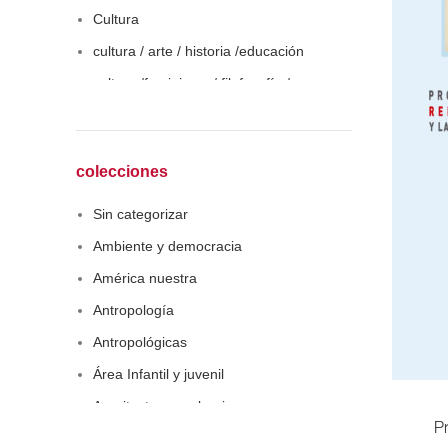
Cultura
cultura / arte / historia /educación
cultura /feminismo / filofosofía /
sociología
Derecho
Economía
colecciones
Educaciòn
Sin categorizar
Estadística
Ambiente y democracia
Feminismo
América nuestra
Filosofía social
Antropología
Historia
Antropológicas
Lingüística
Área Infantil y juvenil
Literatura infantil
Arquitectura y urbanismo
Medioambiente
P
Arte y pensamiento