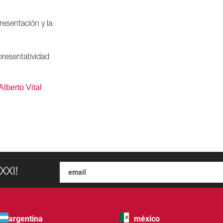
resentación y la
presentatividad
Alberto Vital
XXI!
argentina
méxico