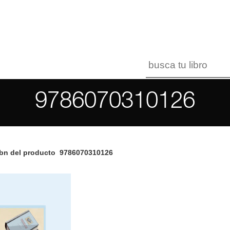
9786070310126
bn del producto
9786070310126