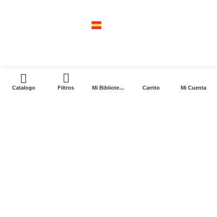
04310 – cdmx
tel +52 55 5658-7999
españa
calle recaredo, 3 madrid – 28002
tel +34 91 650 1841
0
Catalogo
Filtros
Mi Biblioteca
Carrito
Mi Cuenta
2024. Siglo XXI Editores Argentina ©️. Todos los
derechos reservados