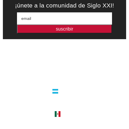
¡únete a la comunidad de Siglo XXI!
suscribir
Editorial independiente de pensamiento crítico y ensayos de
intervención. Libros para interrogar el presente.
la editorial
argentina
guatemala 4824 C1425bup – CABA
tel +54 11 4770 9090
méxico
cerro del agua 248 del. coyoacán