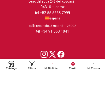
cerro del agua 248 del. coyoacán
04310 – cdmx
tel +52 55 5658-7999
españa
calle recaredo, 3 madrid – 28002
tel +34 91 650 1841
2024. Siglo XXI Editores Argentina ©️. Todos los derechos
0
reservados
Catalogo
Filtros
Mi Biblioteca
Carrito
Mi Cuenta