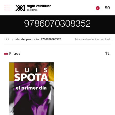
$
0
0
9786070308352
Inicio
isbn del producto
9786070308352
Mostrando el único resultado
Filtros