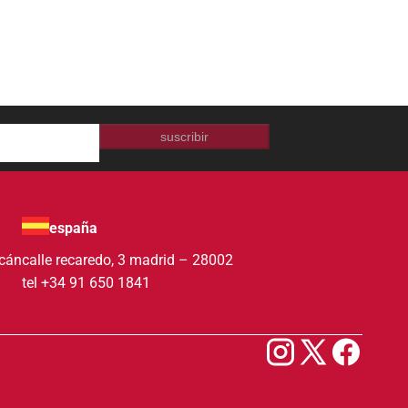
suscribir
españa
acán
calle recaredo, 3 madrid – 28002
tel +34 91 650 1841