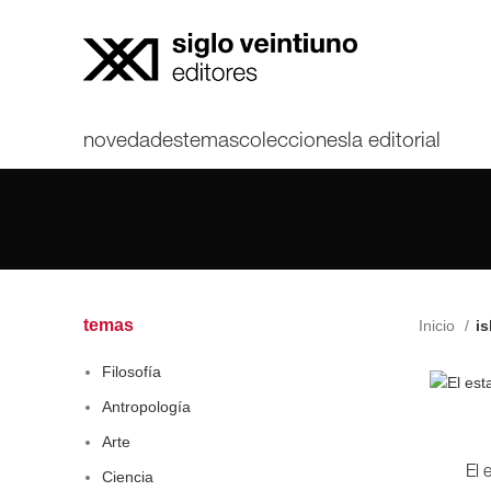
novedades
temas
colecciones
la editorial
temas
Inicio
is
Filosofía
Antropología
Arte
El 
Ciencia