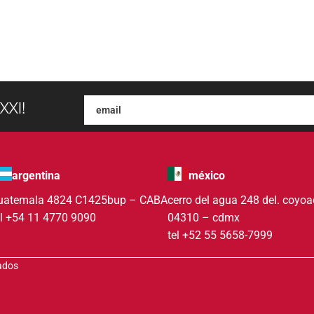
XXI!
argentina
méxico
uatemala 4824 C1425bup – CABA
cerro del agua 248 del. coyo
el +54 11 4770 9090
04310 – cdmx
tel +52 55 5658-7999
vados