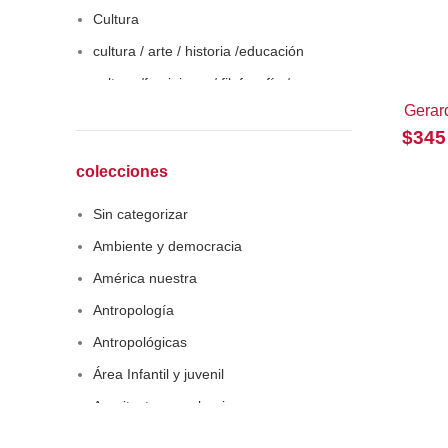
Cultura
cultura / arte / historia /educación
cultura /feminismo / filofosofía /
sociología
Gerar
$
345
Derecho
Economía
colecciones
Educaciòn
Sin categorizar
Estadística
Ambiente y democracia
Feminismo
América nuestra
Filosofía social
Antropología
Historia
Antropológicas
Lingüística
Área Infantil y juvenil
Literatura infantil
Arquitectura y urbanismo
Medioambiente
Arte y pensamiento