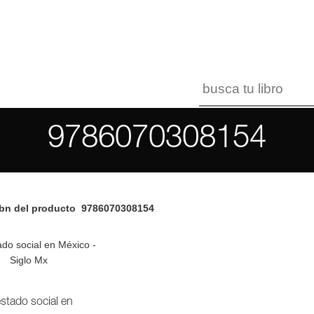
9786070308154
bn del producto
9786070308154
estado social en