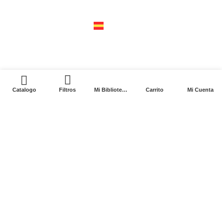
04310 – cdmx
tel +52 55 5658-7999
españa
calle recaredo, 3 madrid – 28002
tel +34 91 650 1841
0
Catalogo
Filtros
Mi Biblioteca
Carrito
Mi Cuenta
2024. Siglo XXI Editores Argentina ©️. Todos los
derechos reservados