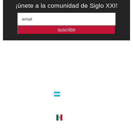
¡únete a la comunidad de Siglo XXI!
suscribir
Editorial independiente de pensamiento crítico y ensayos de
intervención. Libros para interrogar el presente.
la editorial
argentina
guatemala 4824 C1425bup – CABA
tel +54 11 4770 9090
méxico
cerro del agua 248 del. coyoacán