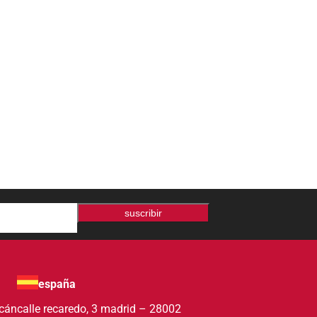
suscribir
españa
acán
calle recaredo, 3 madrid – 28002