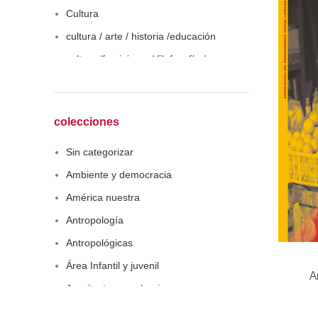
Cultura
cultura / arte / historia /educación
cultura /feminismo / filofosofía /
sociología
Derecho
Economía
colecciones
Educaciòn
Sin categorizar
Estadística
Ambiente y democracia
Feminismo
América nuestra
Filosofía social
Antropología
Historia
Antropológicas
Lingüística
Área Infantil y juvenil
A
Literatura infantil
Arquitectura y urbanismo
Medioambiente
Arte y pensamiento