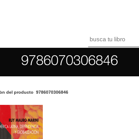
9786070306846
bn del producto
9786070306846