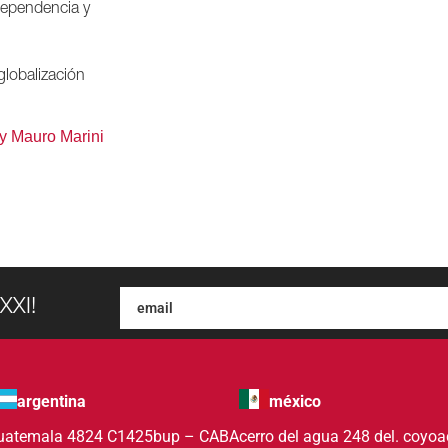
ependencia y
globalización
y Mauro Marini
XXI!
argentina
méxico
uatemala 4824 C1425bup – CABA
cerro del agua 248 del. coyo