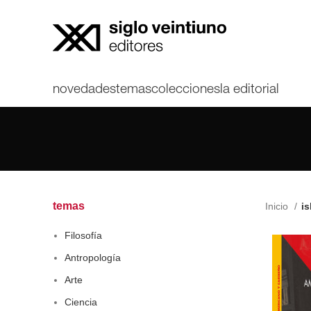
novedades
temas
colecciones
la editorial
temas
Inicio
is
Filosofía
Antropología
Arte
Ciencia