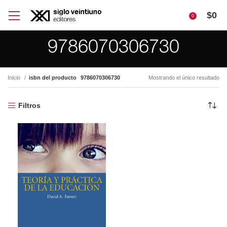
$
0
0
9786070306730
Inicio
isbn del producto
9786070306730
Mostrando el único resultado
Filtros