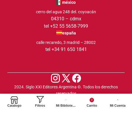
méxico
cerro del agua 248 del. coyoacán
04310 – cdmx
tel +52 55 5658-7999
españa
calle recaredo, 3 madrid – 28002
tel +34 91 650 1841
2024. Siglo XXI Editores Argentina ©️. Todos los derechos
reservados
0
Catalogo
Filtros
Mi Biblioteca
Carrito
Mi Cuenta