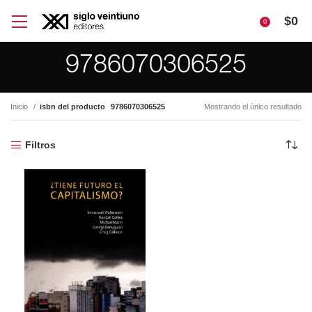
$
0
0
9786070306525
Inicio
isbn del producto
9786070306525
Mostrando el único resultado
Filtros