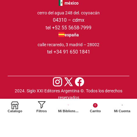
méxico
cerro del agua 248 del. coyoacán
04310 – cdmx
tel +52 55 5658-7999
españa
calle recaredo, 3 madrid – 28002
tel +34 91 650 1841
2024. Siglo XXI Editores Argentina ©️. Todos los derechos
reservados
0
Catalogo
Filtros
Mi Biblioteca
Carrito
Mi Cuenta