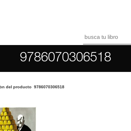
9786070306518
bn del producto
9786070306518