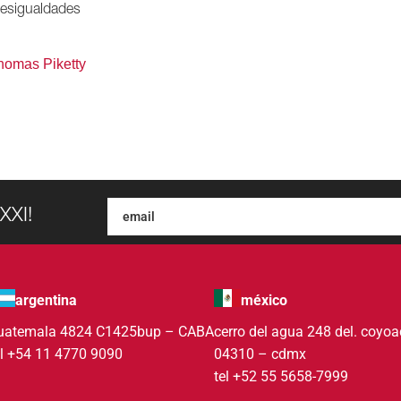
esigualdades
homas Piketty
XXI!
argentina
méxico
uatemala 4824 C1425bup – CABA
cerro del agua 248 del. coyo
el +54 11 4770 9090
04310 – cdmx
tel +52 55 5658-7999