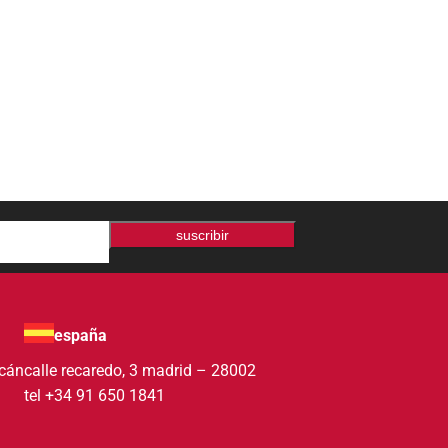
suscribir
españa
acán
calle recaredo, 3 madrid – 28002
tel +34 91 650 1841