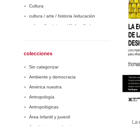
Cultura
cultura / arte / historia /educación
cultura /feminismo / filofosofía /
sociología
Derecho
Economía
colecciones
Educaciòn
Sin categorizar
Estadística
Ambiente y democracia
Feminismo
América nuestra
Filosofía social
Antropología
Historia
Antropológicas
Lingüística
Área Infantil y juvenil
Literatura infantil
La 
Arquitectura y urbanismo
Medioambiente
Arte y pensamiento