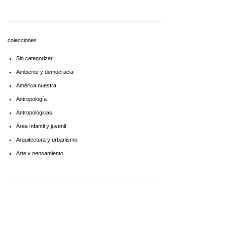
Economía
Educaciòn
Estadística
colecciones
Feminismo
Sin categorizar
Filosofía social
Ambiente y democracia
Historia
América nuestra
Lingüística
Antropología
Literatura infantil
Antropológicas
Medioambiente
Área Infantil y juvenil
Pensamiento crítico
Arquitectura y urbanismo
Política
Arte y pensamiento
Psicoanálisis
Artes
Psicología
Biblioteca América Latina
Religión
Biblioteca aprender a aprender
Singular
Biblioteca Básica de Administración Pública
Sociología
Biblioteca básica de historia