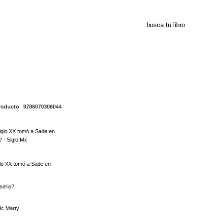
9786070306044
producto
9786070306044
glo XX tomó a Sade en
serio?
ic Marty