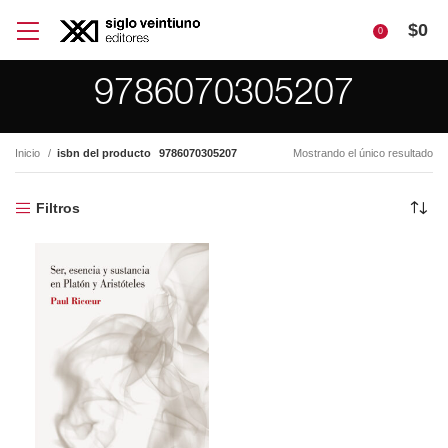
$
0
0
9786070305207
Inicio
isbn del producto
9786070305207
Mostrando el único resultado
Filtros