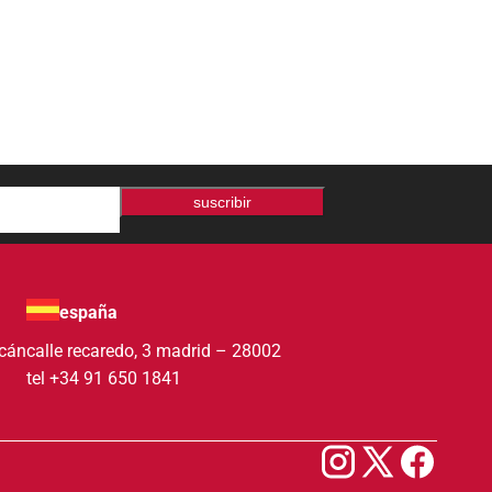
suscribir
españa
acán
calle recaredo, 3 madrid – 28002
tel +34 91 650 1841