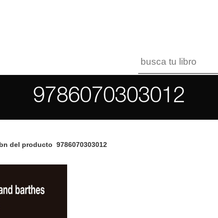
9786070303012
bn del producto
9786070303012