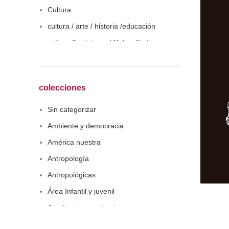
Cultura
cultura / arte / historia /educación
cultura /feminismo / filofosofía /
sociología
Derecho
Economía
colecciones
Educaciòn
Sin categorizar
Estadística
Ambiente y democracia
Feminismo
América nuestra
Filosofía social
Antropología
Historia
Antropológicas
Lingüística
Área Infantil y juvenil
Literatura infantil
Arquitectura y urbanismo
Medioambiente
Arte y pensamiento