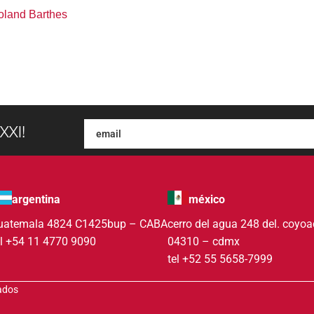
oland Barthes
XXI!
argentina
méxico
uatemala 4824 C1425bup – CABA
cerro del agua 248 del. coyo
el +54 11 4770 9090
04310 – cdmx
tel +52 55 5658-7999
vados