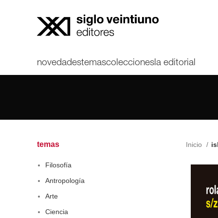
novedades
temas
colecciones
la editorial
temas
Inicio
is
Filosofía
Antropología
Arte
Ciencia