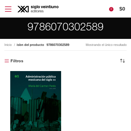
$
0
0
9786070302589
Inicio
isbn del producto
9786070302589
Mostrando el único resultado
Filtros