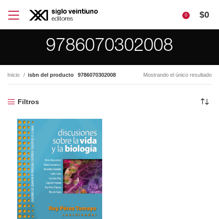
$
0
0
9786070302008
Inicio
isbn del producto
9786070302008
Mostrando el único resultado
Filtros