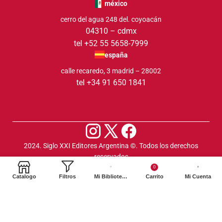
méxico
cerro del agua 248 del. coyoacán
04310 – cdmx
tel +52 55 5658-7999
españa
calle recaredo, 3 madrid – 28002
tel +34 91 650 1841
2024. Siglo XXI Editores Argentina ©️. Todos los derechos
reservados
0
Catalogo
Filtros
Mi Biblioteca
Carrito
Mi Cuenta