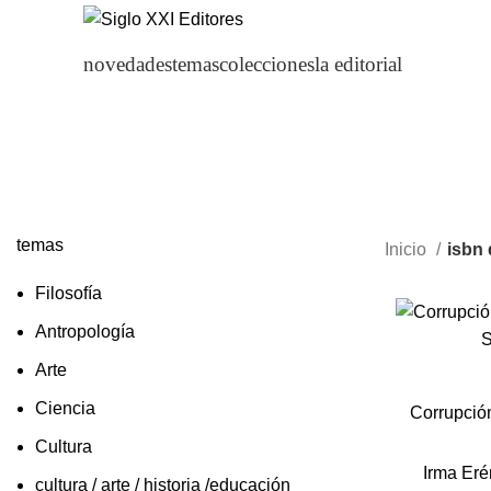
novedades
temas
colecciones
la editorial
temas
Inicio
isbn 
Filosofía
Antropología
Arte
Ciencia
Corrupción
Cultura
Irma Eré
cultura / arte / historia /educación