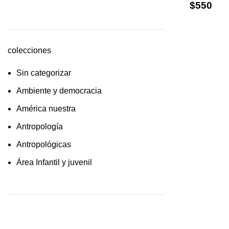
$
550
cultura /feminismo / filofosofía /
sociología
Derecho
colecciones
Economía
Sin categorizar
Educaciòn
Ambiente y democracia
Estadística
América nuestra
Feminismo
Antropología
Filosofía social
Antropológicas
Historia
Área Infantil y juvenil
Lingüística
Arquitectura y urbanismo
Literatura infantil
Arte y pensamiento
Medioambiente
Artes
Pensamiento crítico