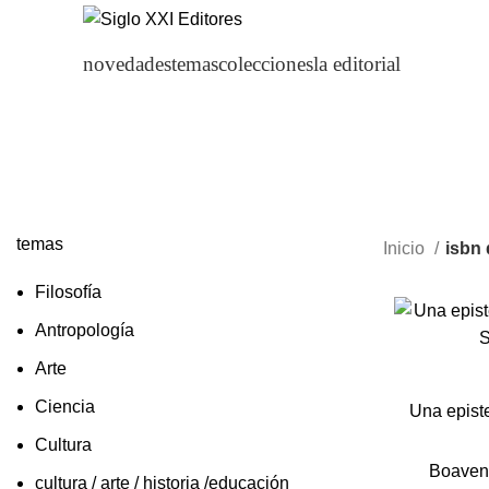
novedades
temas
colecciones
la editorial
temas
Inicio
isbn 
Filosofía
Antropología
Arte
Ciencia
Una epist
Cultura
Boaven
cultura / arte / historia /educación