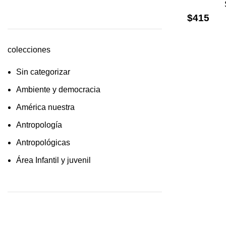
cultura /feminismo / filofosofía /
$
415
sociología
Derecho
colecciones
Economía
Sin categorizar
Educaciòn
Ambiente y democracia
Estadística
América nuestra
Feminismo
Antropología
Filosofía social
Antropológicas
Historia
Área Infantil y juvenil
Lingüística
Arquitectura y urbanismo
Literatura infantil
Arte y pensamiento
Medioambiente
Artes
Pensamiento crítico