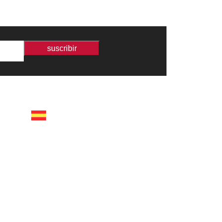
suscribir
españa
calle recaredo, 3 madrid –
28002
tel +34 91 650 1841