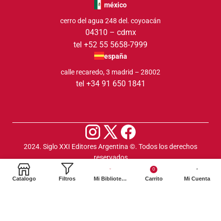
méxico
cerro del agua 248 del. coyoacán
04310 – cdmx
tel +52 55 5658-7999
españa
calle recaredo, 3 madrid – 28002
tel +34 91 650 1841
2024. Siglo XXI Editores Argentina ©️. Todos los derechos
reservados
0
Catalogo
Filtros
Mi Biblioteca
Carrito
Mi Cuenta