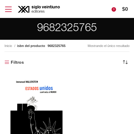
$
0
0
9682325765
Inicio
isbn del producto
9682325765
Mostrando el único resultado
Filtros