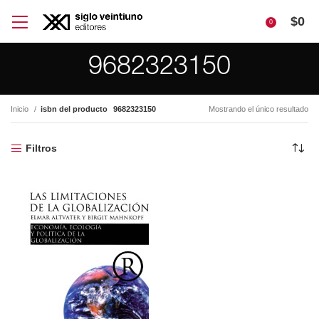
$
0
0
9682323150
Inicio
isbn del producto
9682323150
Mostrando el único resultado
Filtros