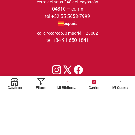
cerro del agua 248 del. coyoacán
04310 – cdmx
tel +52 55 5658-7999
españa
calle recaredo, 3 madrid – 28002
tel +34 91 650 1841
2024. Siglo XXI Editores Argentina ©️. Todos los derechos
0
reservados
Catalogo
Filtros
Mi Biblioteca
Carrito
Mi Cuenta