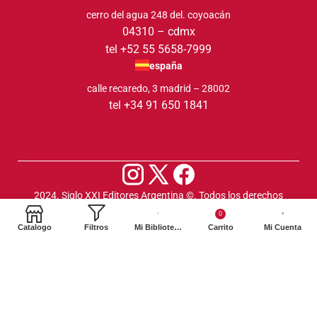
cerro del agua 248 del. coyoacán
04310 – cdmx
tel +52 55 5658-7999
españa
calle recaredo, 3 madrid – 28002
tel +34 91 650 1841
2024. Siglo XXI Editores Argentina ©️. Todos los derechos
reservados
0
Catalogo
Filtros
Mi Biblioteca
Carrito
Mi Cuenta