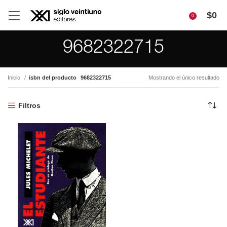
$
0
0
9682322715
Inicio
isbn del producto
9682322715
Mostrando el único resultado
Filtros