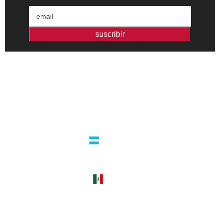
suscribir
Editorial independiente de pensamiento crítico y ensayos de
intervención. Libros para interrogar el presente.
la editorial
argentina
guatemala 4824 C1425bup – CABA
tel +54 11 4770 9090
méxico
cerro del agua 248 del. coyoacán
04310 – cdmx
tel +52 55 5658-7999