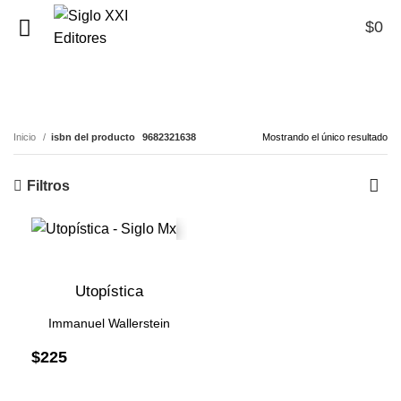
$
0
0
9682321638
Inicio
isbn del producto
9682321638
Mostrando el único resultado
Filtros
Utopística
Immanuel Wallerstein
$
225