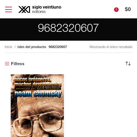
$
0
0
9682320607
Inicio
isbn del producto
9682320607
Mostrando el único resultado
Filtros