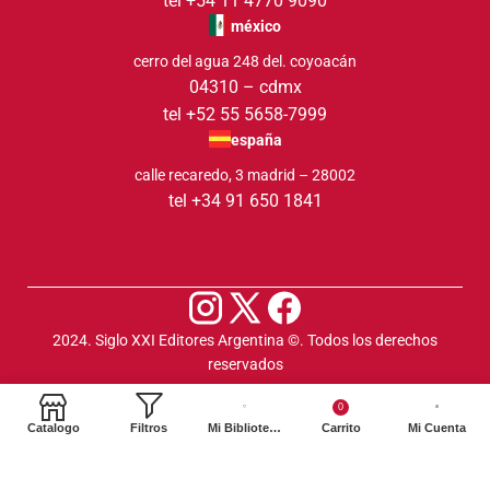
tel +54 11 4770 9090
méxico
cerro del agua 248 del. coyoacán
04310 – cdmx
tel +52 55 5658-7999
españa
calle recaredo, 3 madrid – 28002
tel +34 91 650 1841
2024. Siglo XXI Editores Argentina ©️. Todos los derechos
reservados
0
Catalogo
Filtros
Mi Biblioteca
Carrito
Mi Cuenta