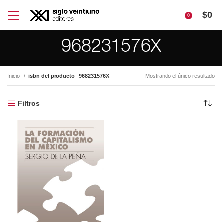
$
0
0
968231576X
Inicio
isbn del producto
968231576X
Mostrando el único resultado
Filtros