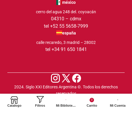
méxico
cerro del agua 248 del. coyoacán
04310 – cdmx
tel +52 55 5658-7999
españa
calle recaredo, 3 madrid – 28002
tel +34 91 650 1841
2024. Siglo XXI Editores Argentina ©️. Todos los derechos
reservados
0
Catalogo
Filtros
Mi Biblioteca
Carrito
Mi Cuenta