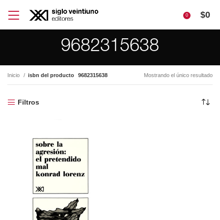
$
0
0
9682315638
Inicio
isbn del producto
9682315638
Mostrando el único resultado
Filtros