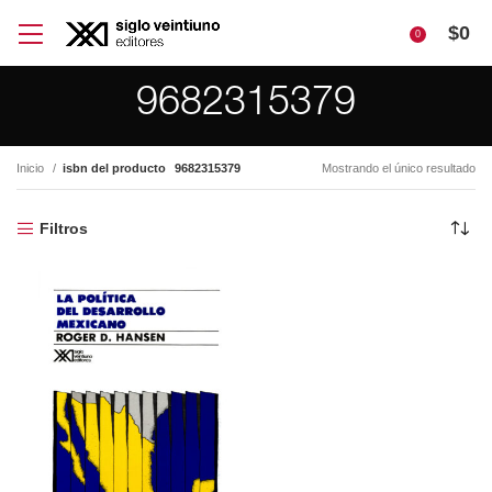
$
0
0
9682315379
Inicio
isbn del producto
9682315379
Mostrando el único resultado
Filtros