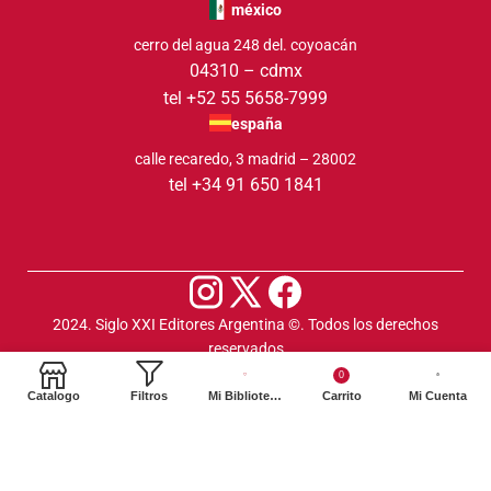
méxico
cerro del agua 248 del. coyoacán
04310 – cdmx
tel +52 55 5658-7999
españa
calle recaredo, 3 madrid – 28002
tel +34 91 650 1841
2024. Siglo XXI Editores Argentina ©️. Todos los derechos
reservados
0
Catalogo
Filtros
Mi Biblioteca
Carrito
Mi Cuenta