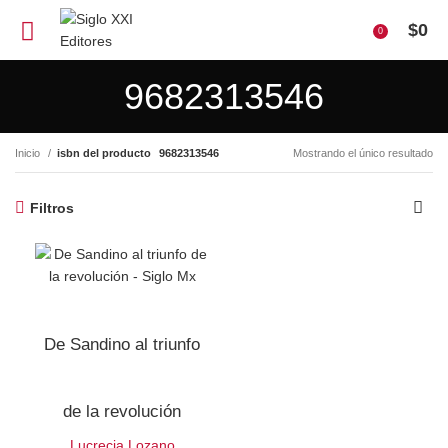
$
0
0
9682313546
Inicio
isbn del producto
9682313546
Mostrando el único resultado
Filtros
De Sandino al triunfo
de la revolución
Lucrecia Lozano