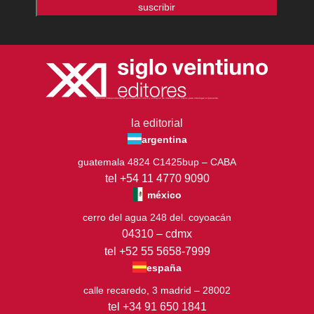
suscribir
Editorial independiente de pensamiento crítico y ensayos de intervención. Libros para interrogar el presente.
la editorial
argentina
guatemala 4824 C1425bup – CABA
tel +54 11 4770 9090
méxico
cerro del agua 248 del. coyoacán
04310 – cdmx
tel +52 55 5658-7999
españa
calle recaredo, 3 madrid – 28002
tel +34 91 650 1841