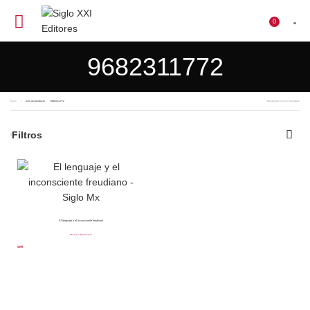
0
$
0
9682311772
Inicio
isbn del producto
9682311772
Mostrando el único resultado
Filtros
El lenguaje y el inconsciente freudiano
Néstor A. Braunstein
$
399