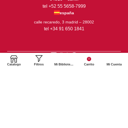
tel +52 55 5658-7999
españa
calle recaredo, 3 madrid – 28002
tel +34 91 650 1841
0
Catalogo
Filtros
Mi Biblioteca
Carrito
Mi Cuenta
2024. Siglo XXI Editores Argentina ©️. Todos los derechos
reservados