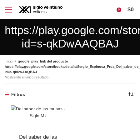
$
0
0
https://play.google.com/s
id=s-qkDwAAQBAJ
Inicio
google_play_link del producto
https://play.google.com/store/books/details/Sergio_Espinosa_Proa_Del_saber_d
id=s-qkDwAAQBAJ
Mostrando el único resultado
Filtros
Del saber de las