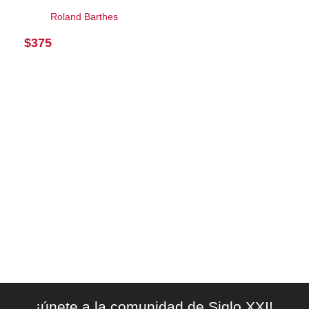
Roland Barthes
$
375
¡únete a la comunidad de Siglo XXI!