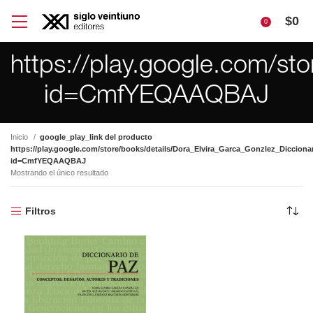
$
0
0
https://play.google.com/st
id=CmfYEQAAQBAJ
Inicio
google_play_link del producto
https://play.google.com/store/books/details/Dora_Elvira_Garca_Gonzlez_Diccion
id=CmfYEQAAQBAJ
Mostrando el único resultado
Filtros