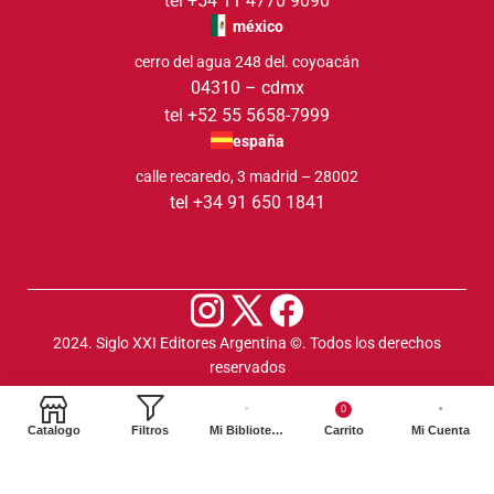
tel +54 11 4770 9090
méxico
cerro del agua 248 del. coyoacán
04310 – cdmx
tel +52 55 5658-7999
españa
calle recaredo, 3 madrid – 28002
tel +34 91 650 1841
2024. Siglo XXI Editores Argentina ©️. Todos los derechos
reservados
0
Catalogo
Filtros
Mi Biblioteca
Carrito
Mi Cuenta