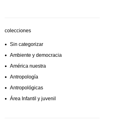
cultura /feminismo / filofosofía /
sociología
Derecho
colecciones
Economía
Sin categorizar
Educaciòn
Ambiente y democracia
Estadística
América nuestra
Feminismo
Antropología
Filosofía social
Antropológicas
Historia
Área Infantil y juvenil
Lingüística
Arquitectura y urbanismo
Literatura infantil
Arte y pensamiento
Medioambiente
Artes
Pensamiento crítico