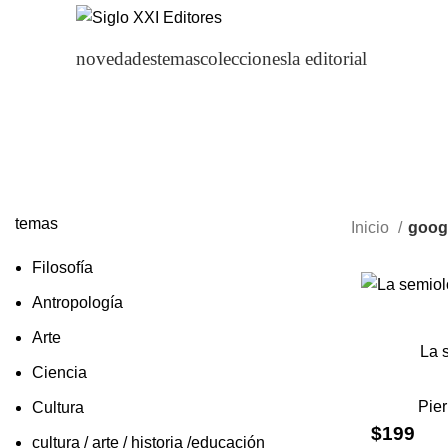
novedades
temas
colecciones
la editorial
temas
Inicio
googl
Filosofía
Antropología
Arte
La 
Ciencia
Pier
Cultura
$
199
cultura / arte / historia /educación