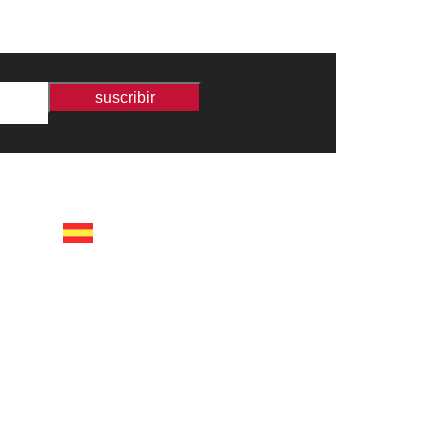
suscribir
españa
calle recaredo, 3 madrid –
28002
tel +34 91 650 1841