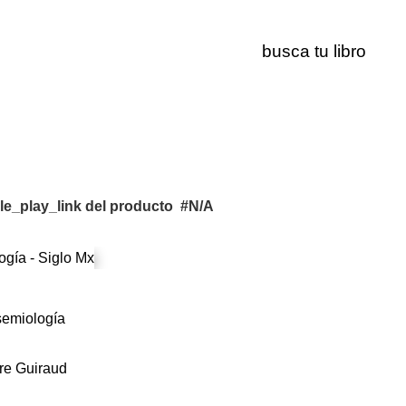
#N/A
e_play_link del producto
#N/A
semiología
re Guiraud