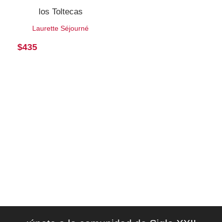
los Toltecas
Laurette Séjourné
$
435