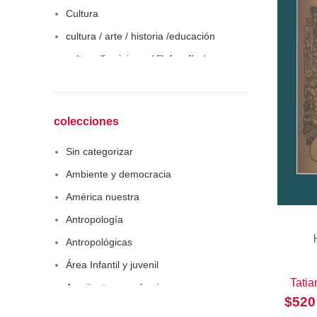
Cultura
cultura / arte / historia /educación
cultura /feminismo / filofosofía /
sociología
Derecho
Economía
colecciones
Educaciòn
Sin categorizar
Estadística
Ambiente y democracia
Feminismo
América nuestra
Filosofía social
Antropología
Historia
Antropológicas
Lingüística
Área Infantil y juvenil
Literatura infantil
Tatia
Arquitectura y urbanismo
$
520
Medioambiente
Arte y pensamiento