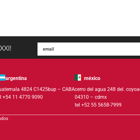
XXI!
argentina
méxico
uatemala 4824 C1425bup – CABA
cerro del agua 248 del. coyo
el +54 11 4770 9090
04310 – cdmx
tel +52 55 5658-7999
vados