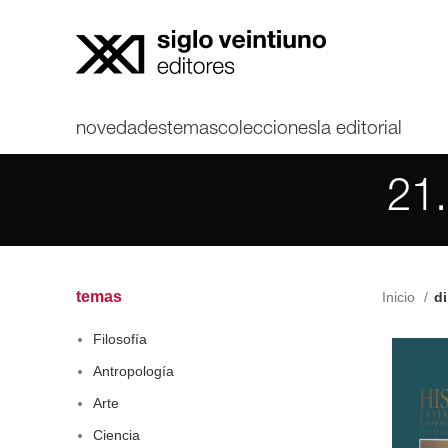
novedades
temas
colecciones
la editorial
21.
temas
Inicio
d
Filosofía
Antropología
Arte
Ciencia