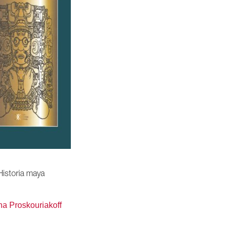
Historia maya
na Proskouriakoff