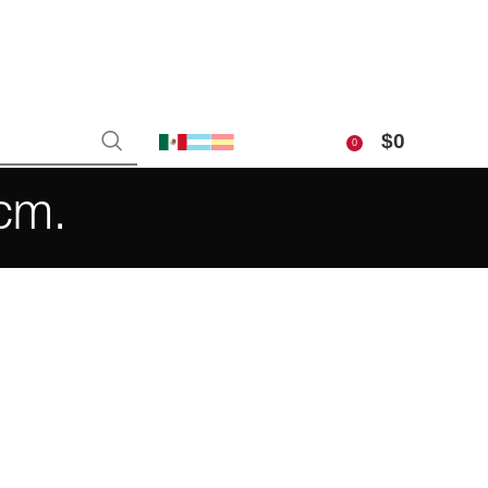
$
0
0
 cm.