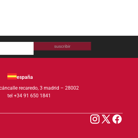
suscribir
españa
acán
calle recaredo, 3 madrid – 28002
tel +34 91 650 1841