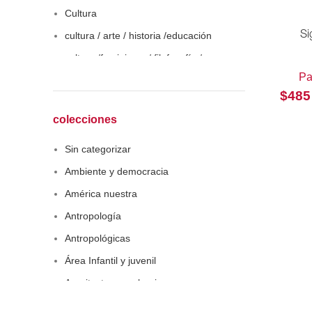
Cultura
cultura / arte / historia /educación
Si
cultura /feminismo / filofosofía /
sociología
Pa
$
485
Derecho
Economía
colecciones
Educaciòn
Sin categorizar
Estadística
Ambiente y democracia
Feminismo
América nuestra
Filosofía social
Antropología
Historia
Antropológicas
Lingüística
Área Infantil y juvenil
Literatura infantil
Arquitectura y urbanismo
Medioambiente
Arte y pensamiento