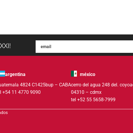
XXI!
argentina
méxico
uatemala 4824 C1425bup – CABA
cerro del agua 248 del. coyo
el +54 11 4770 9090
04310 – cdmx
tel +52 55 5658-7999
vados