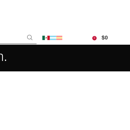
$
0
0
m.