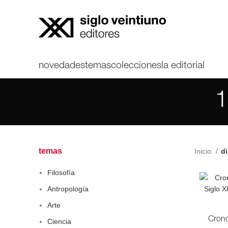
novedades
temas
colecciones
la editorial
1
temas
Inicio
d
Filosofía
Antropología
Arte
Crono
Ciencia